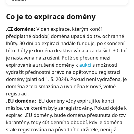
Co je to expirace domény
.CZ doména:
 V den expirace, kterým končí 
předplatné období, doména upadá do tzv. ochranné 
lhůty. 30 dní po expiraci nadále funguje, po skončení 
této lhůty je doména deaktivována a za dalších 30 dní 
je nastavena na zrušení. Poté se přesune mezi 
expirované a zrušené domény k 
aukci
 s možností 
vydražit přednostní právo na opětovnou registraci 
domény (platí od 1. 5. 2024). Pokud není vydražena, je 
doména zcela smazána a uvolněna k nové, volné 
registraci.
.EU doména:
 .EU domény vždy expirují ke konci 
měsíce, ve kterém byly zaregistrovány. Pokud dojde k 
expiraci .EU domény, bude doména přesunuta do tzv. 
karantény, tedy 40tidenního období, kdy je doména 
stále registrována na původního držitele, není již 