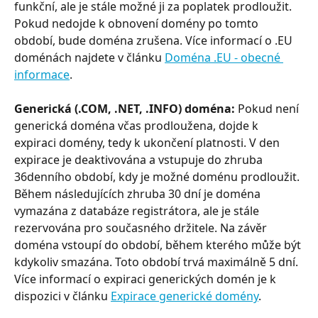
funkční, ale je stále možné ji za poplatek prodloužit. 
Pokud nedojde k obnovení domény po tomto 
období, bude doména zrušena. Více informací o .EU 
doménách najdete v článku 
Doména .EU - obecné 
informace
.
Generická (.COM, .NET, .INFO) doména:
 Pokud není 
generická doména včas prodloužena, dojde k 
expiraci domény, tedy k ukončení platnosti. V den 
expirace je deaktivována a vstupuje do zhruba 
36denního období, kdy je možné doménu prodloužit. 
Během následujících zhruba 30 dní je doména 
vymazána z databáze registrátora, ale je stále 
rezervována pro současného držitele. Na závěr 
doména vstoupí do období, během kterého může být 
kdykoliv smazána. Toto období trvá maximálně 5 dní. 
Více informací o expiraci generických domén je k 
dispozici v článku 
Expirace generické domény
.