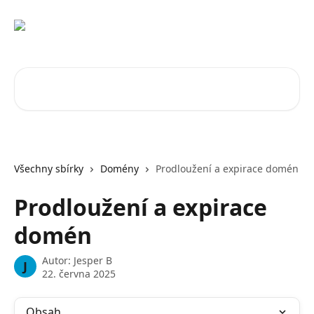
Přeskočit na hlavní obsah
Vyhledat v článcích…
Všechny sbírky
Domény
Prodloužení a expirace domén
Prodloužení a expirace
domén
Autor:
Jesper B
J
22. června 2025
Obsah