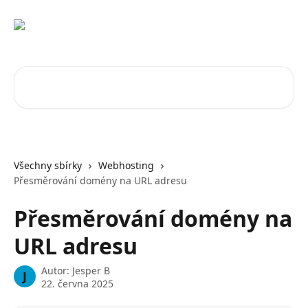
Přeskočit na hlavní obsah
Vyhledat v článcích…
Všechny sbírky
Webhosting
Přesměrování domény na URL adresu
Přesměrování domény na
URL adresu
Autor:
Jesper B
J
22. června 2025