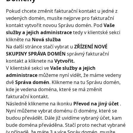
Pokud chcete změnit fakturační kontakt u jedné z 
vedených domén, musíte nejprve pro fakturační 
kontakt vytvořit novou Správu domén. Pod 
Vaše 
služby a jejich administrace
 tedy v klientské sekci 
klikněte na 
Nová služba
Na další stránce stačí vybrat u 
ZŘÍZENÍ NOVÉ 
SKUPINY SPRÁVA DOMÉN
 správný fakturační 
kontakt a kliknete na 
Vytvořit.
V klientské sekci ve 
Vaše služby a jejich 
administrace 
můžeme nyní vidět, že máme vedeny 
dvě 
Správa domén
. Klikneme na tu Správu domén, 
kde je vedena doména, které se má změnit 
fakturační kontakt.
Následně klikneme na ikonku 
Převod na jiný účet
 .
Nyní můžeme vybrat doménu či domény, které se 
budou převádět. Dále již uvidíme vybraný účet, kam 
bude doména převáděna. Stačí proto nechat vybrané 
(v případě, že máte 3 a více Správ domén, musíte 