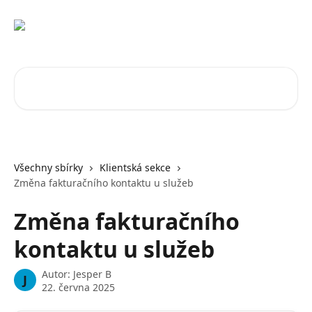
Přeskočit na hlavní obsah
Vyhledat v článcích…
Všechny sbírky
Klientská sekce
Změna fakturačního kontaktu u služeb
Změna fakturačního
kontaktu u služeb
Autor:
Jesper B
J
22. června 2025