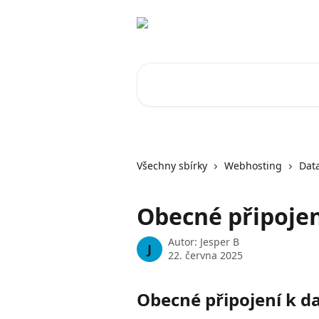
Přeskočit na hlavní obsah
Vyhledat v článcích…
Všechny sbírky
Webhosting
Dat
Obecné připojen
Autor:
Jesper B
J
22. června 2025
Obecné připojení k d