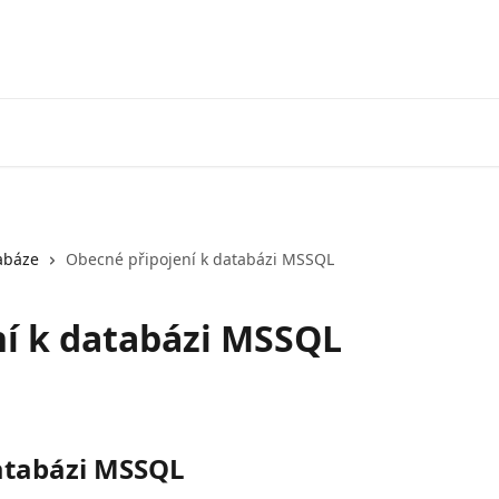
abáze
Obecné připojení k databázi MSSQL
í k databázi MSSQL
atabázi MSSQL