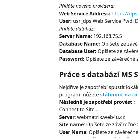
Přidáte nového providera:
Web Service Address:
https://dp
User:
 usr_dps Web Service Pwd: 
Přidáte databázi:
Server Name:
 192.168.75.5
Database Name:
 Opíšete ze závě
Database User:
 Opíšete ze závěr
Password:
 Opíšete ze závěrečné 
Práce s databází MS
Nejdříve je zapotřebí spustit lok
program můžete 
stáhnout na t
Následně je zapotřebí provést :
Connect to Site....
Server
: webmatrix.web4u.cz
Site name
: Opíšete ze závěrečné
User Name
: Opíšete ze závěrečné