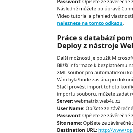
Password
: Opíšete ze závěrečné z
Následně můžete po úpravě Conne
Video tutorial a přehled vlastnos
naleznete na tomto odkazu
.
Práce s databází pom
Deploy z nástroje We
Další možností je použít Microso
Bližší informace k bezplatnému ná
XML soubor pro automatickou konf
Vám byla/bude zaslána po dokon
Stačí provést import tohoto konf
importu souboru, můžete zadat r
Server
: webmatrix.web4u.cz
User Name
: Opíšete ze závěrečné
Password
: Opíšete ze závěrečné z
Site name
: Opíšete ze závěrečné
Destination URL
: 
http://www+op