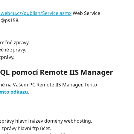
s.web4u.cz/publish/Service.asmx
 Web Service
D@ps158.
rečné zprávy.
ečné zprávy.
zprávy.
 SQL pomocí Remote IIS Manager
álně na Vašem PC Remote IIS Manager. Tento 
omto odkazu
.
 zprávy hlavní název domény webhosting.
 zprávy hlavní ftp účet.