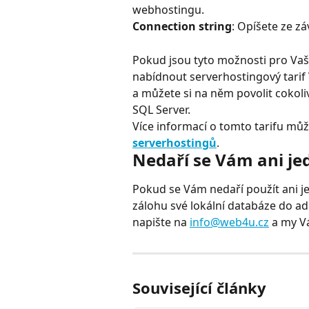
webhostingu.
Connection string
: Opíšete ze z
Pokud jsou tyto možnosti pro Vaš
nabídnout serverhostingový tarif
a můžete si na něm povolit cokol
SQL Server.
Více informací o tomto tarifu můž
serverhostingů
.
Nedaří se Vám ani je
Pokud se Vám nedaří použít ani j
zálohu své lokální databáze do ad
napište na 
info@web4u.cz
 a my V
Související články