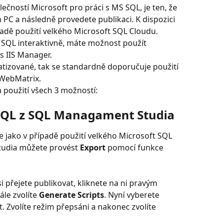
ečností Microsoft pro práci s MS SQL, je ten, že 
 PC a následně provedete publikaci. K dispozici 
ípadě použití velkého Microsoft SQL Cloudu.
SQL interaktivně, máte možnost použít 
s IIS Manager.
tizované, tak se standardně doporučuje použití 
 WebMatrix.
 použití všech 3 možností:
 SQL z SQL Managament Studia
e jako v případě použití velkého Microsoft SQL 
udia můžete provést 
Export
 pomocí funkce 
si přejete publikovat, kliknete na ni pravým 
dále zvolíte 
Generate Scripts
. Nyní vyberete 
t. Zvolíte režim přepsáni a nakonec zvolíte 