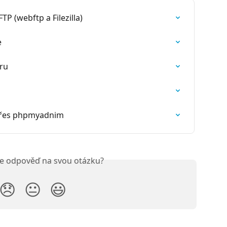
TP (webftp a Filezilla)
e
eru
 přes phpmyadnim
ste odpověď na svou otázku?
😞
😐
😃