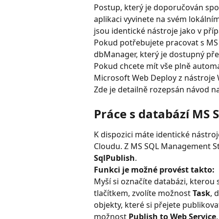
Postup, který je doporučován spol
aplikaci vyvinete na svém lokálním
jsou identické nástroje jako v př
Pokud potřebujete pracovat s MS 
dbManager, který je dostupný pře
Pokud chcete mít vše plně automa
Microsoft Web Deploy z nástroje
Zde je detailně rozepsán návod na
Práce s databází MS
K dispozici máte identické nástroj
Cloudu. Z MS SQL Management St
SqlPublish
.
Funkci je možné provést takto:
Myší si označíte databázi, kterou 
tlačítkem, zvolíte možnost 
Task
, 
objekty, které si přejete publikova
možnost 
Publish to Web Service
.