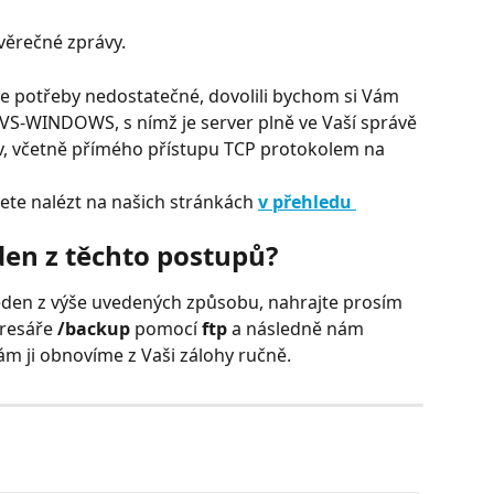
ávěrečné zprávy.
e potřeby nedostatečné, dovolili bychom si Vám 
 VS-WINDOWS, s nímž je server plně ve Vaší správě 
iv, včetně přímého přístupu TCP protokolem na 
ete nalézt na našich stránkách 
v přehledu 
den z těchto postupů?
eden z výše uvedených způsobu, nahrajte prosím 
resáře 
/backup
 pomocí 
ftp
 a následně nám 
ám ji obnovíme z Vaši zálohy ručně.