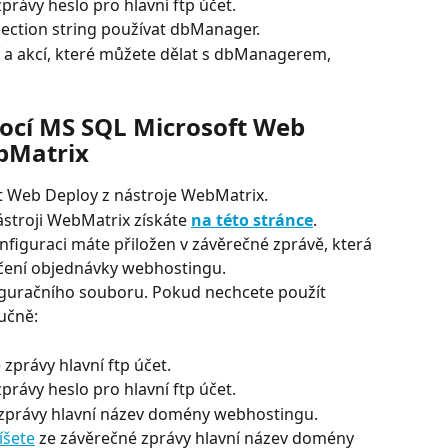
právy heslo pro hlavní ftp účet.
ction string používat dbManager.
tí a akcí, které můžete dělat s dbManagerem, 
ocí MS SQL Microsoft Web 
bMatrix
ft Web Deploy z nástroje WebMatrix.
stroji WebMatrix získáte 
na této stránce
.
iguraci máte přiložen v závěrečné zprávě, která 
čení objednávky webhostingu.
iguračního souboru. Pokud nechcete použít 
učně:
 zprávy hlavní ftp účet.
právy heslo pro hlavní ftp účet.
 zprávy hlavní název domény webhostingu.
íšete
 ze závěrečné zprávy hlavní název domény 