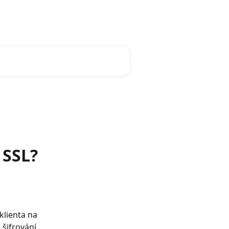
 SSL?
 klienta na 
 šifrování 