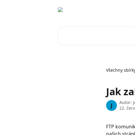
Přeskočit na hlavní obsah
Vyhledat v článcích…
Všechny sbírk
Jak z
Autor:
J
J
22. čer
FTP komunika
našich strán