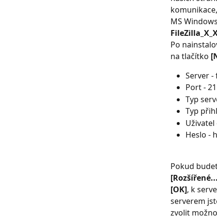
komunikace,
MS Windows z
FileZilla_X_
Po nainstalo
na tlačítko 
[
Server -
Port - 21
Typ serv
Typ přih
Uživatel
Heslo - 
Pokud budete
[Rozšířené...
[OK]
, k serv
serverem jste
zvolit možno