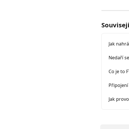
Souvisej
Jak nahrá
Nedaří se
Co je to 
Připojen
Jak prov