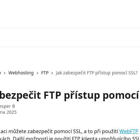
y
Webhosting
FTP
Jak zabezpečit FTP přístup pomocí SSL?
abezpečit FTP přístup pomocí
esper B
vna 2025
ci můžete zabezpečit pomocí SSL, a to při použití 
WebFTP
kách. Další možností je použití FTP klienta umožňujícího SSL