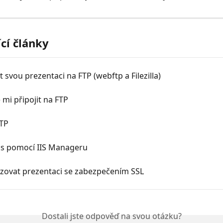
ící články
t svou prezentaci na FTP (webftp a Filezilla)
 mi připojit na FTP
FTP
í s pomocí IIS Manageru
ozovat prezentaci se zabezpečením SSL
Dostali jste odpověď na svou otázku?