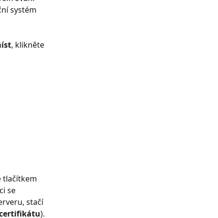
ční systém 
íst
, klikněte 
e tlačítkem 
i se 
rveru, stačí 
certifikátu
).