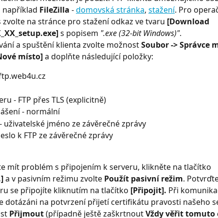
 například 
FileZilla
 - 
domovská stránka
, 
stažení
. Pro opera
volte na stránce pro stažení odkaz ve tvaru 
[Download 
X_XX_setup.exe]
 s popisem 
".exe (32-bit Windows)"
.
vání a spuštění klienta zvolte možnost 
Soubor -> Správce m
Nové místo]
 a doplňte následující položky:
 ftp.web4u.cz
eru - FTP přes TLS (explicitně)
lášení - normální
 - uživatelské jméno ze závěrečné zprávy
heslo k FTP ze závěrečné zprávy
 mít problém s připojením k serveru, klikněte na tlačítko 
]
 a v pasivním režimu zvolte 
Použít pasivní režim
. Potvrďt
eru se připojíte kliknutím na tlačítko 
[Připojit]. 
Při komunikac
 dotázáni na potvrzení přijetí certifikátu pravosti našeho se
st 
Přijmout
 (případně ještě zaškrtnout 
Vždy věřit tomuto 