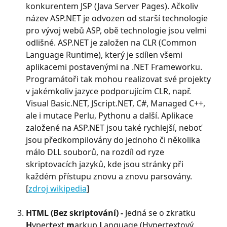
konkurentem JSP (Java Server Pages). Ačkoliv 
název ASP.NET je odvozen od starší technologie 
pro vývoj webů ASP, obě technologie jsou velmi 
odlišné. ASP.NET je založen na CLR (Common 
Language Runtime), který je sdílen všemi 
aplikacemi postavenými na .NET Frameworku. 
Programátoři tak mohou realizovat své projekty 
v jakémkoliv jazyce podporujícím CLR, např. 
Visual Basic.NET, JScript.NET, C#, Managed C++, 
ale i mutace Perlu, Pythonu a další. Aplikace 
založené na ASP.NET jsou také rychlejší, neboť 
jsou předkompilovány do jednoho či několika 
málo DLL souborů, na rozdíl od ryze 
skriptovacích jazyků, kde jsou stránky při 
každém přístupu znovu a znovu parsovány. 
[
zdroj wikipedia
]
HTML (Bez skriptování) - 
Jedná se o zkratku 
H
yper
t
ext 
m
arkup 
L
anguage (Hypertextový 