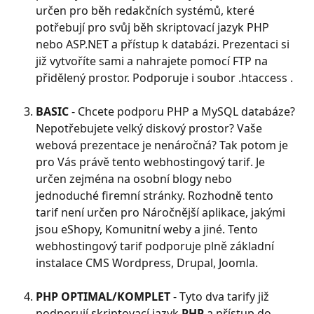
určen pro běh redakčních systémů, které 
potřebují pro svůj běh skriptovací jazyk PHP 
nebo ASP.NET a přístup k databázi. Prezentaci si 
již vytvoříte sami a nahrajete pomocí FTP na 
přidělený prostor. Podporuje i soubor .htaccess .
BASIC
 - Chcete podporu PHP a MySQL databáze? 
Nepotřebujete velký diskový prostor? Vaše 
webová prezentace je nenáročná? Tak potom je 
pro Vás právě tento webhostingový tarif. Je 
určen zejména na osobní blogy nebo 
jednoduché firemní stránky. Rozhodně tento 
tarif není určen pro Náročnější aplikace, jakými 
jsou eShopy, Komunitní weby a jiné. Tento 
webhostingový tarif podporuje plně základní 
instalace CMS Wordpress, Drupal, Joomla. 
PHP OPTIMAL/KOMPLET
 - Tyto dva tarify již 
podporují skriptovací jazyk 
PHP 
a přístup do 