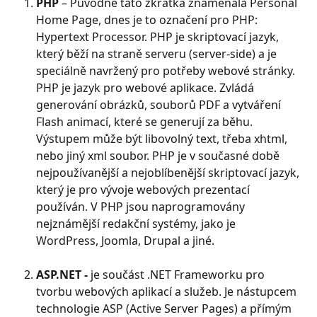
PHP
 – Původně tato zkratka znamenala Personal 
Home Page, dnes je to označení pro PHP: 
Hypertext Processor. PHP je skriptovací jazyk, 
který běží na straně serveru (server-side) a je 
speciálně navržený pro potřeby webové stránky.
PHP je jazyk pro webové aplikace. Zvládá 
generování obrázků, souborů PDF a vytváření 
Flash animací, které se generují za běhu. 
Výstupem může být libovolný text, třeba xhtml, 
nebo jiný xml soubor. PHP je v současné době 
nejpoužívanější a nejoblíbenější skriptovací jazyk, 
který je pro vývoje webových prezentací 
používán. V PHP jsou naprogramovány 
nejznámější redakční systémy, jako je 
WordPress, Joomla, Drupal a jiné.
ASP.NET - 
je součást .NET Frameworku pro 
tvorbu webových aplikací a služeb. Je nástupcem 
technologie ASP (Active Server Pages) a přímým 