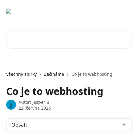
Přeskočit na hlavní obsah
Vyhledat v článcích…
Všechny sbírky
Začínáme
Co je to webhosting
Co je to webhosting
Autor:
Jesper B
J
22. června 2025
Obsah