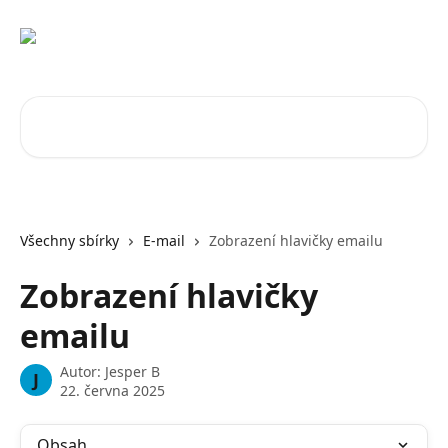
Přeskočit na hlavní obsah
Vyhledat v článcích…
Všechny sbírky
E-mail
Zobrazení hlavičky emailu
Zobrazení hlavičky
emailu
Autor:
Jesper B
J
22. června 2025
Obsah