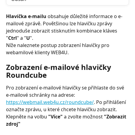
Hlavička e-mailu
 obsahuje důležité informace o e-
mailové zprávě. Povětšinou lze hlavičku zprávy 
jednoduše zobrazit stisknutím kombinace kláves 
"
Ctrl
" a "
U
".
Níže naleznete postup zobrazení hlavičky pro 
webamilové klienty WEB4U.
Zobrazení e-mailové hlavičky 
Roundcube
Pro zobrazení e-mailové hlavičky se přihlaste do své 
e-mailové schránky na adrese: 
https://webmail.web4u.cz/roundcube/
. Po přihlášení 
označte zprávu, u které chcete hlavičku zobrazit. 
Klepněte na volbu 
"Více"
 a zvolte možnost 
"Zobrazit 
zdroj"