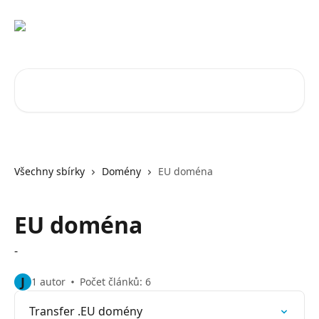
Přeskočit na hlavní obsah
Vyhledat v článcích…
Všechny sbírky
Domény
EU doména
EU doména
-
J
1 autor
Počet článků: 6
Transfer .EU domény