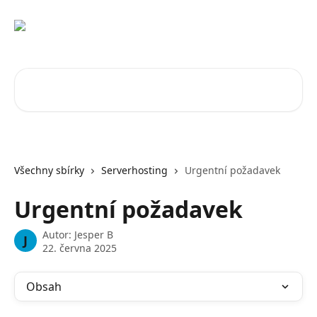
Přeskočit na hlavní obsah
Vyhledat v článcích…
Všechny sbírky
Serverhosting
Urgentní požadavek
Urgentní požadavek
Autor:
Jesper B
J
22. června 2025
Obsah