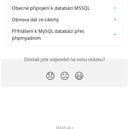
Obecné připojení k databázi MSSQL
Obnova dat ze zálohy
Přihlášení k MySQL databázi přes 
phpmyadnim
Dostali jste odpověď na svou otázku?
😞
😐
😃
Web4u