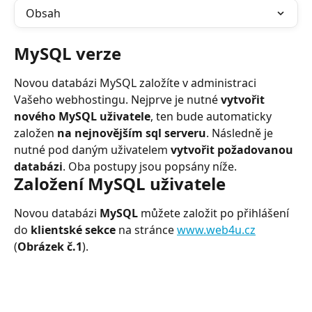
Obsah
MySQL verze
Novou databázi MySQL založíte v administraci 
Vašeho webhostingu. Nejprve je nutné 
vytvořit 
nového MySQL uživatele
, ten bude automaticky 
založen 
na nejnovějším sql serveru
. Následně je 
nutné pod daným uživatelem 
vytvořit požadovanou 
databázi
. Oba postupy jsou popsány níže.
Založení MySQL uživatele
Novou databázi 
MySQL
 můžete založit po přihlášení 
do 
klientské sekce
 na stránce 
www.web4u.cz
(
Obrázek č.1
).