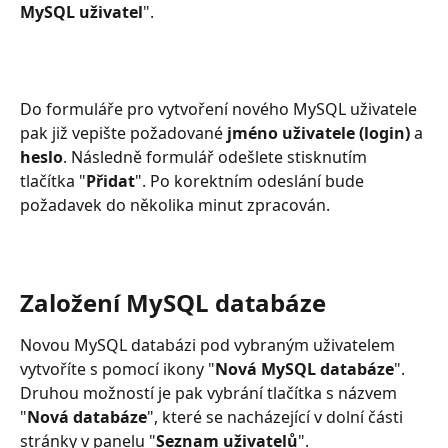
MySQL uživatel
".
Do formuláře pro vytvoření nového MySQL uživatele 
pak již vepište požadované 
jméno uživatele (login)
 a 
heslo
. Následně formulář odešlete stisknutím 
tlačítka "
Přidat
". Po korektním odeslání bude 
požadavek do několika minut zpracován.
Založení MySQL databáze
Novou MySQL databázi pod vybraným uživatelem 
vytvoříte s pomocí ikony "
Nová MySQL databáze
". 
Druhou možností je pak vybrání tlačítka s názvem 
"
Nová databáze
", které se nacházející v dolní části 
stránky v panelu "
Seznam uživatelů
".