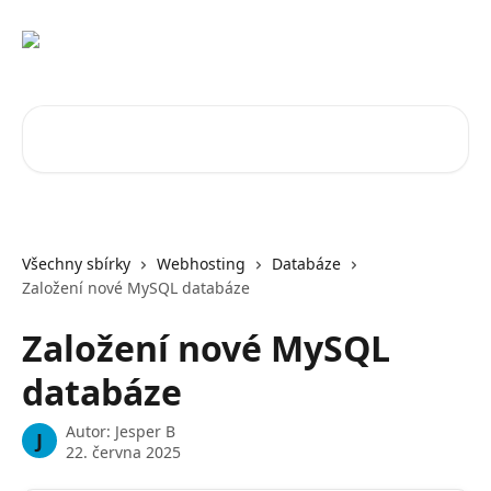
Přeskočit na hlavní obsah
Vyhledat v článcích…
Všechny sbírky
Webhosting
Databáze
Založení nové MySQL databáze
Založení nové MySQL
databáze
Autor:
Jesper B
J
22. června 2025