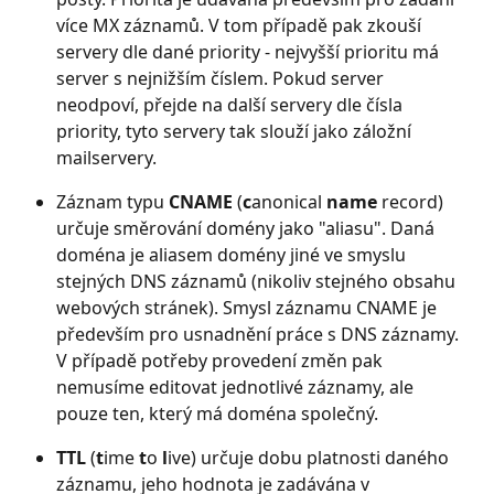
více MX záznamů. V tom případě pak zkouší 
servery dle dané priority - nejvyšší prioritu má 
server s nejnižším číslem. Pokud server 
neodpoví, přejde na další servery dle čísla 
priority, tyto servery tak slouží jako záložní 
mailservery.
Záznam typu 
CNAME
 (
c
anonical 
name
 record) 
určuje směrování domény jako "aliasu". Daná 
doména je aliasem domény jiné ve smyslu 
stejných DNS záznamů (nikoliv stejného obsahu 
webových stránek). Smysl záznamu CNAME je 
především pro usnadnění práce s DNS záznamy. 
V případě potřeby provedení změn pak 
nemusíme editovat jednotlivé záznamy, ale 
pouze ten, který má doména společný.
TTL
 (
t
ime 
t
o 
l
ive) určuje dobu platnosti daného 
záznamu, jeho hodnota je zadávána v 