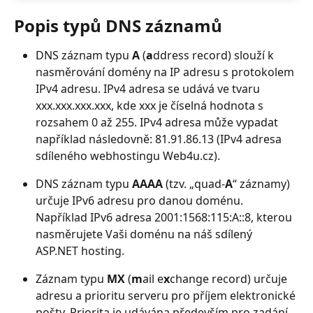
Popis typů DNS záznamů
DNS záznam typu 
A
 (
a
ddress record) slouží k 
nasměrování domény na IP adresu s protokolem 
IPv4 adresu. IPv4 adresa se udává ve tvaru 
xxx.xxx.xxx.xxx, kde xxx je číselná hodnota s 
rozsahem 0 až 255. IPv4 adresa může vypadat 
například následovně: 81.91.86.13 (IPv4 adresa 
sdíleného webhostingu Web4u.cz).
DNS záznam typu 
AAAA
 (tzv. „quad-
A
“ záznamy) 
určuje IPv6 adresu pro danou doménu. 
Například IPv6 adresa 2001:1568:115:A::8, kterou 
nasměrujete Vaši doménu na náš sdílený 
ASP.NET hosting.
Záznam typu 
MX
 (
m
ail e
x
change record) určuje 
adresu a prioritu serveru pro příjem elektronické 
pošty. Priorita je udávána především pro zadání 