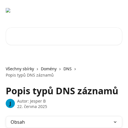
Přeskočit na hlavní obsah
Vyhledat v článcích…
Všechny sbírky
Domény
DNS
Popis typů DNS záznamů
Popis typů DNS záznamů
Autor:
Jesper B
J
22. června 2025
Obsah