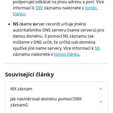
podporuje) odkázat na jinou adresu a port. Více 
informací k 
SRV
 záznamu naleznete v 
tomto 
článku
.
NS
 (
n
ame 
s
erver record) určuje jméno 
autoritativního DNS serveru (name serveru) pro 
danou doménu. S pomocí NS záznamu tak 
můžeme v DNS určit, že určitá sub-doména 
využívá jiné name servery. Více informací k 
NS
záznamu naleznete v 
tomto článku
.
Související články
MX záznam
Jak nasměrovat doménu pomocí DNS 
záznamů