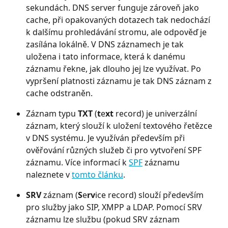
sekundách. DNS server funguje zároveň jako 
cache, při opakovaných dotazech tak nedochází 
k dalšímu prohledávání stromu, ale odpověď je 
zasílána lokálně. V DNS záznamech je tak 
uložena i tato informace, která k danému 
záznamu řekne, jak dlouho jej lze využívat. Po 
vypršení platnosti záznamu je tak DNS záznam z 
cache odstraněn.
Záznam typu 
TXT
 (
t
e
xt
 record) je univerzální 
záznam, který slouží k uložení textového řetězce 
v DNS systému. Je využíván především při 
ověřování různých služeb či pro vytvoření SPF 
záznamu. Více informací k 
SPF
 záznamu 
naleznete v 
tomto článku
.
SRV
 záznam (
S
e
rv
ice record) slouží především 
pro služby jako SIP, XMPP a LDAP. Pomocí SRV 
záznamu lze službu (pokud SRV záznam 