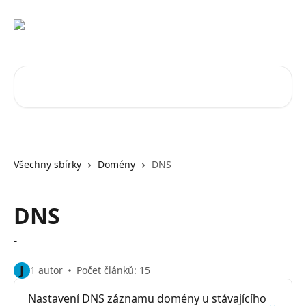
Přeskočit na hlavní obsah
Vyhledat v článcích…
Všechny sbírky
Domény
DNS
DNS
-
J
1 autor
Počet článků: 15
Nastavení DNS záznamu domény u stávajícího