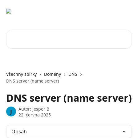
Přeskočit na hlavní obsah
Vyhledat v článcích…
Všechny sbírky
Domény
DNS
DNS server (name server)
DNS server (name server)
Autor:
Jesper B
J
22. června 2025
Obsah