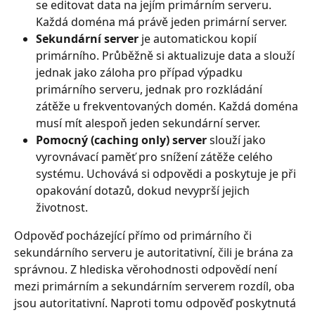
se editovat data na jejím primárním serveru. 
Každá doména má právě jeden primární server.
Sekundární server
 je automatickou kopií 
primárního. Průběžně si aktualizuje data a slouží 
jednak jako záloha pro případ výpadku 
primárního serveru, jednak pro rozkládání 
zátěže u frekventovaných domén. Každá doména 
musí mít alespoň jeden sekundární server.
Pomocný (caching only) server
 slouží jako 
vyrovnávací paměť pro snížení zátěže celého 
systému. Uchovává si odpovědi a poskytuje je při 
opakování dotazů, dokud nevyprší jejich 
životnost.
Odpověď pocházející přímo od primárního či 
sekundárního serveru je autoritativní, čili je brána za 
správnou. Z hlediska věrohodnosti odpovědí není 
mezi primárním a sekundárním serverem rozdíl, oba 
jsou autoritativní. Naproti tomu odpověď poskytnutá 