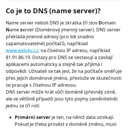
Co je to DNS (name server)?
Name server neboli DNS je zkratka tří slov 
D
omain 
N
ame 
s
erver (Doménový jmenný server). DNS server 
překládá jmenné adresy (pro lidi snadno 
zapamatovatelné) počítačů, například 
www.web4u.cz
, na číselnou IP adresu, například 
81.91.86.19. Dotazy pro DNS se sestavují a zasílají 
aplikacemi automaticky a stejně tak přijímá i 
odpovědi. Uživateli se tak jeví, že na počítače směřuje 
přes jejich doménové jméno, přestože ve skutečnosti 
se pracuje s číselnou IP adresou.
DNS server může hrát vůči doméně (přesněji zóně, 
ale ve většině případů jsou tyto pojmy zaměnitelné) 
jednu ze tří rolí:
Primární server
 je ten, na němž data vznikají. 
Pokud je třeba provést v doméně změnu, musí 