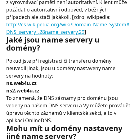
z vyrovnávací paměti není autoritativní. Klient může 
požádat o autoritativní odpověď, v běžných 
případech ale stačí jakákoli. [zdroj wikipedia: 
http://cs.wikipedia.org/wiki/Domain_Name_System#
DNS_servery_.28name_servery.29
]
Jaké jsou name servery u 
domény?
Pokud jste při registraci či transferu domény 
neuvedli jinak, jsou u domény nastaveny name 
servery na hodnoty:
ns.web4u.cz
ns2.web4u.cz
To znamená, že DNS záznamy pro doménu jsou 
vedeny na našem DNS serveru a Vy můžete provádět 
úpravu těchto záznamů v klientské sekci, a to v 
aplikaci OnlineDNS.
Mohu mít u domény nastaveny 
jiné name servery?