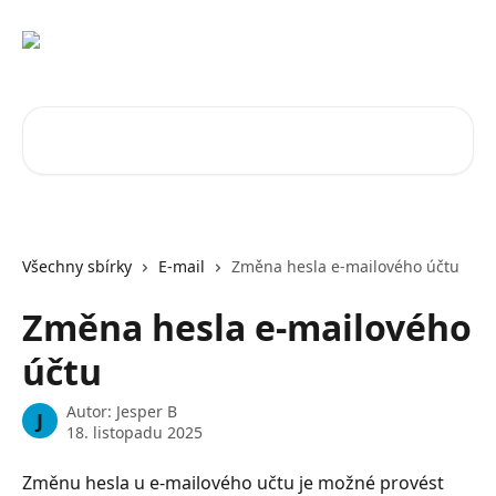
Přeskočit na hlavní obsah
Vyhledat v článcích…
Všechny sbírky
E-mail
Změna hesla e-mailového účtu
Změna hesla e-mailového
účtu
Autor:
Jesper B
J
18. listopadu 2025
Změnu hesla u e-mailového učtu je možné provést 