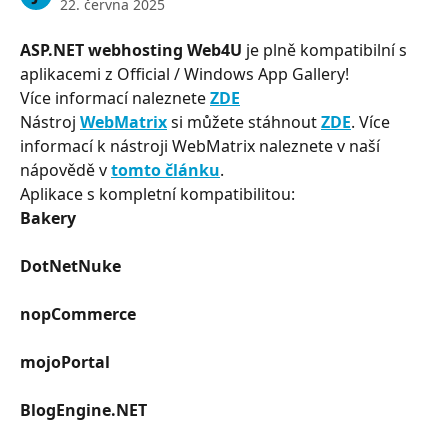
22. června 2025
ASP.NET webhosting Web4U
 je plně kompatibilní s 
aplikacemi z Official / Windows App Gallery!
Více informací naleznete 
ZDE
Nástroj 
WebMatrix
 si můžete stáhnout 
ZDE
. Více 
informací k nástroji WebMatrix naleznete v naší 
nápovědě v 
tomto článku
.
Aplikace s kompletní kompatibilitou:
Bakery
​ 
DotNetNuke
​ 
nopCommerce
​ 
mojoPortal
​ 
BlogEngine.NET
​ 