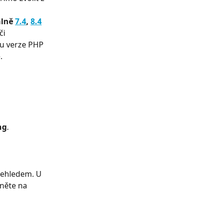
lně 
7.4
, 
8.4
i 
u verze PHP 
.
ng
.
řehledem. U 
něte na 