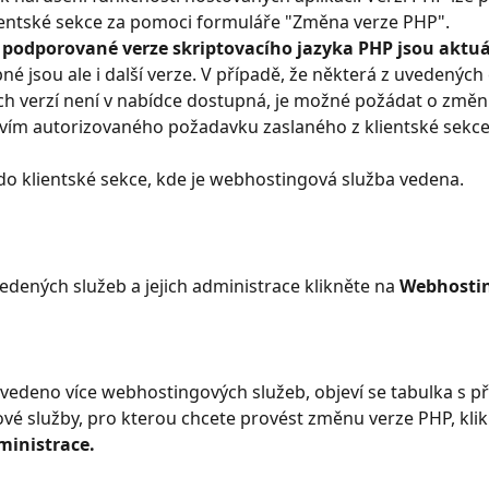
ientské sekce za pomoci formuláře "Změna verze PHP".
podporované verze skriptovacího jazyka PHP jsou aktuá
né jsou ale i další verze.
V případě, že některá z uvedených č
h verzí není v nabídce dostupná, je možné požádat o změn
vím autorizovaného požadavku zaslaného z klientské sekce
 do klientské sekce, kde je webhostingová služba vedena.
dených služeb a jejich administrace klikněte na 
Webhosti
edeno více webhostingových služeb, objeví se tabulka s p
é služby, pro kterou chcete provést změnu verze PHP, klik
ministrace.