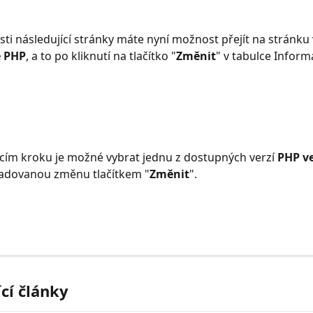
sti následující stránky máte nyní možnost přejít na stránk
e PHP
, a to po kliknutí na tlačítko "
Změnit
" v tabulce Inform
cím kroku je možné vybrat jednu z dostupných verzí 
PHP v
žadovanou změnu tlačítkem "
Změnit
".
ící články