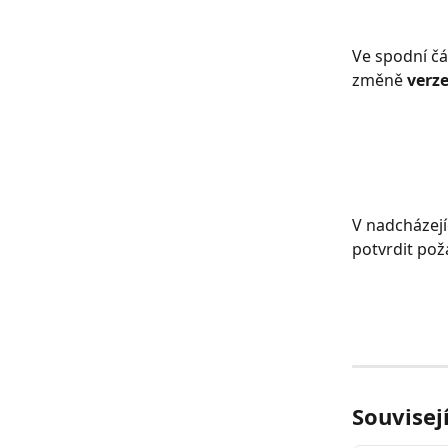
Ve spodní čá
změně 
verz
V nadcházejí
potvrdit po
Souvisej