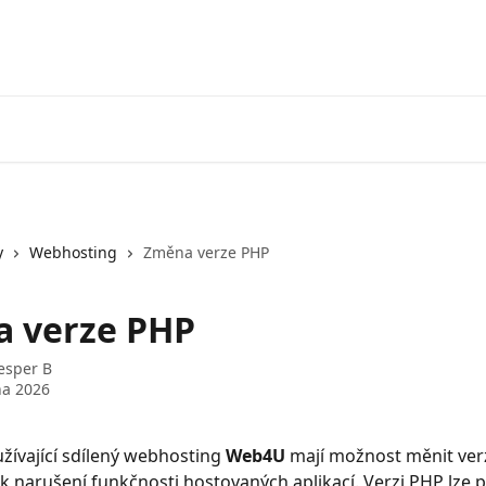
y
Webhosting
Změna verze PHP
 verze PHP
esper B
na 2026
užívající sdílený webhosting 
Web4U
 mají možnost měnit verz
k narušení funkčnosti hostovaných aplikací. Verzi PHP lze př