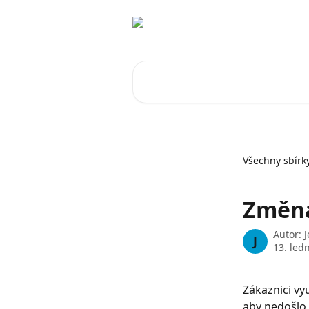
Přeskočit na hlavní obsah
Vyhledat v článcích…
Všechny sbírk
Změna
Autor:
J
J
13. led
Zákaznici vy
aby nedošlo 