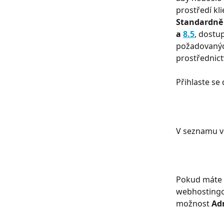
prostředí kl
Standardně 
a 
8.5
, dostup
požadovanýc
prostřednict
Přihlaste se
V seznamu ve
Pokud máte v
webhostingov
možnost 
Ad