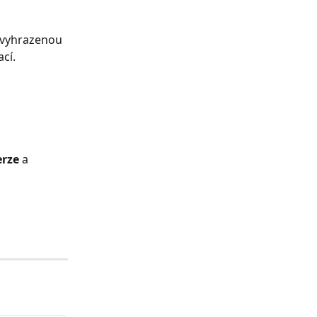
u vyhrazenou 
ací.
erze
 a 