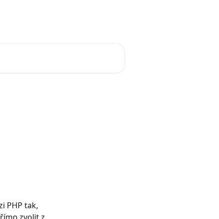
i PHP tak, 
ímo zvolit z 